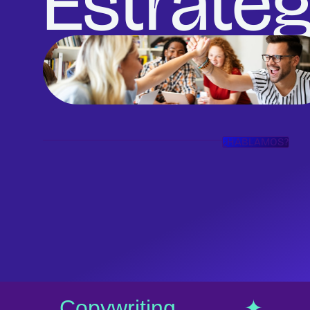
Estrateg
HOME
ABOUT
¿HABLAMOS?
CONTACT
SERVICES
 Copywriting ✦ M