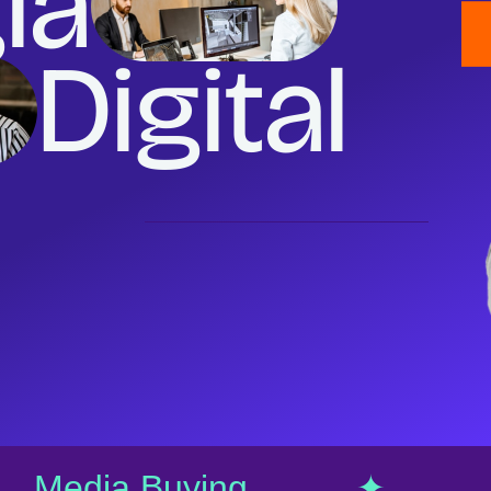
ia
Digital
edia Buying ✦ A